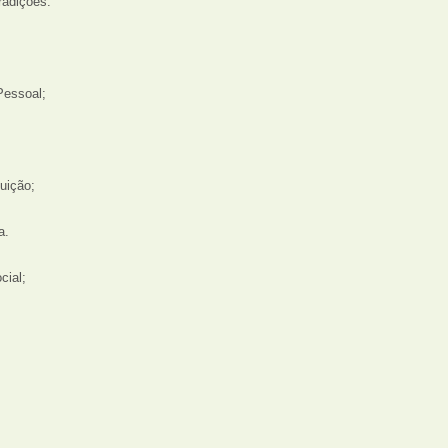
radições.
;
Pessoal;
uição;
a.
cial;