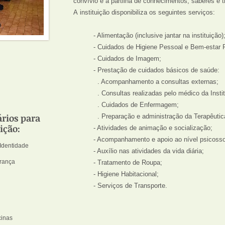
convívio e a partilha de conhecimentos, saberes e t
A instituição disponibiliza os seguintes serviços:
- Alimentação (inclusive jantar na instituição)
- Cuidados de Higiene Pessoal e Bem-estar 
- Cuidados de Imagem;
- Prestação de cuidados básicos de saúde:
. Acompanhamento a consultas externas;
. Consultas realizadas pelo médico da Instit
. Cuidados de Enfermagem;
rios para
. Preparação e administração da Terapêutic
ição:
- Atividades de animação e socialização;
- Acompanhamento e apoio ao nível psicosso
 Identidade
- Auxílio nas atividades da vida diária;
urança
- Tratamento de Roupa;
- Higiene Habitacional;
- Serviços de Transporte.
cinas