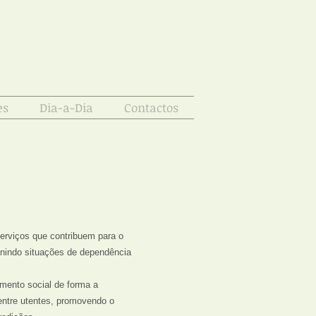
es
Dia-a-Dia
Contactos
erviços que contribuem para o
enindo situações de dependência
lamento social de forma a
 entre utentes, promovendo o